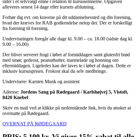
sider i et selvvalgt emne i relation til kursusemnerne. Opgaven
afleveres senest 14 dage efter kursets afslutning.
Forhør dig evt. om kravene på dit uddannelsessted og din forening,
hvad der kræves for RAB godkendelse netop der. Der er forskelligt
fra forening til forening.
Undervisningen foregår alle dage kl. 9.00 – ca. 18.00 (sidste dag kl.
9.00 – 16.00)
Der bliver serveret frugt i løbet af formiddagen samt glutenfri brød
med smør, gedeost, peanutbutter, marmelade og honning om
eftermiddagen. Ligeledes kan der laves te i løbet af dagen. Dette er
inklusiv kursusprisen. Frokost skal du selv medbringe.
Undervisere: Karsten Munk og assistent
Adresse:
Jordens Sang på Rødegaard / Karlshøjvej 5, Vistoft,
8420 Knebel
Skriv en mail ved at klikke på nedenstående link, hvis du ønsker at
overnatte på Rødegaard.
OVERNAT PÅ RØDEGAARD
PRIS: 5.100 kr. Vi giver 15% rabat til alle