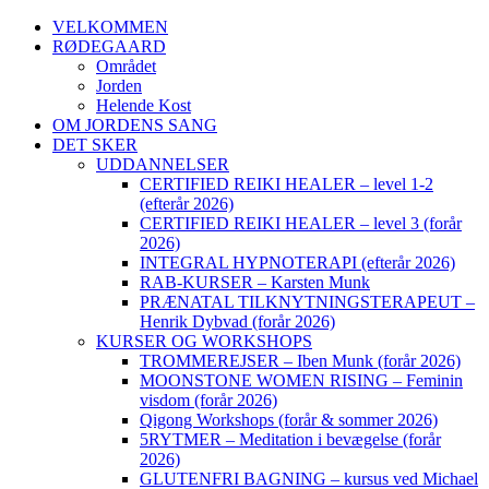
VELKOMMEN
RØDEGAARD
Området
Jorden
Helende Kost
OM JORDENS SANG
DET SKER
UDDANNELSER
CERTIFIED REIKI HEALER – level 1-2
(efterår 2026)
CERTIFIED REIKI HEALER – level 3 (forår
2026)
INTEGRAL HYPNOTERAPI (efterår 2026)
RAB-KURSER – Karsten Munk
PRÆNATAL TILKNYTNINGSTERAPEUT –
Henrik Dybvad (forår 2026)
KURSER OG WORKSHOPS
TROMMEREJSER – Iben Munk (forår 2026)
MOONSTONE WOMEN RISING – Feminin
visdom (forår 2026)
Qigong Workshops (forår & sommer 2026)
5RYTMER – Meditation i bevægelse (forår
2026)
GLUTENFRI BAGNING – kursus ved Michael