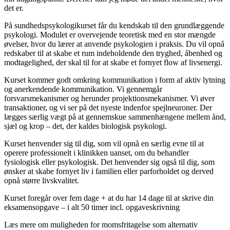
det er.
På sundhedspsykologikurset får du kendskab til den grundlæggende
psykologi. Modulet er overvejende teoretisk med en stor mængde
øvelser, hvor du lærer at anvende psykologien i praksis. Du vil opnå
redskaber til at skabe et rum indeholdende den tryghed, åbenhed og
modtagelighed, der skal til for at skabe et fornyet flow af livsenergi.
Kurset kommer godt omkring kommunikation i form af aktiv lytning
og anerkendende kommunikation. Vi gennemgår
forsvarsmekanismer og herunder projektionsmekanismer. Vi øver
transaktioner, og vi ser på det nyeste indenfor spejlneuroner. Der
lægges særlig vægt på at gennemskue sammenhængene mellem ånd,
sjæl og krop – det, der kaldes biologisk psykologi.
Kurset henvender sig til dig, som vil opnå en særlig evne til at
operere professionelt i klinikken uanset, om du behandler
fysiologisk eller psykologisk. Det henvender sig også til dig, som
ønsker at skabe fornyet liv i familien eller parforholdet og derved
opnå større livskvalitet.
Kurset foregår over fem dage + at du har 14 dage til at skrive din
eksamensopgave – i alt 50 timer incl. opgaveskrivning
Læs mere om muligheden for momsfritagelse som alternativ