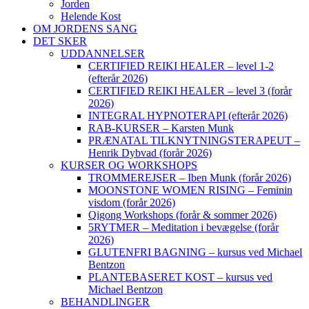
Jorden
Helende Kost
OM JORDENS SANG
DET SKER
UDDANNELSER
CERTIFIED REIKI HEALER – level 1-2
(efterår 2026)
CERTIFIED REIKI HEALER – level 3 (forår
2026)
INTEGRAL HYPNOTERAPI (efterår 2026)
RAB-KURSER – Karsten Munk
PRÆNATAL TILKNYTNINGSTERAPEUT –
Henrik Dybvad (forår 2026)
KURSER OG WORKSHOPS
TROMMEREJSER – Iben Munk (forår 2026)
MOONSTONE WOMEN RISING – Feminin
visdom (forår 2026)
Qigong Workshops (forår & sommer 2026)
5RYTMER – Meditation i bevægelse (forår
2026)
GLUTENFRI BAGNING – kursus ved Michael
Bentzon
PLANTEBASERET KOST – kursus ved
Michael Bentzon
BEHANDLINGER