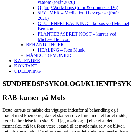
visdom (forår 2026)
Qigong Workshops (forår & sommer 2026)
5RYTMER – Meditation i bevægelse (forår
2026)
GLUTENFRI BAGNING – kursus ved Michael
Bentzon
PLANTEBASERET KOST – kursus ved
Michael Bentzon
BEHANDLINGER
HEALING – Iben Munk
MÅNECEREMONIER
KALENDER
KONTAKT
UDLEJNING
SUNDHEDSPSYKOLOGI/KLIENTPSY
RAB-kurser på Mols
Dette kursus er måske det vigtigste indenfor al behandling og i
mødet med klienterne, da det skaber selve fundamentet for et møde,
hvor helbredelse kan ske. Skal jeg møde og hjælpe et andet
menneske, må jeg først være i stand til at møde mig selv og blive i
mit udgangspunkt. Derefter kan jeg møde det andet menneske, hvor